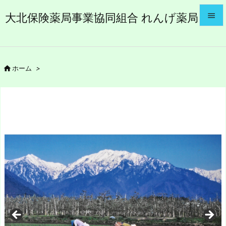
大北保険薬局事業協同組合 れんげ薬局


メニュ


ホーム
>
サイド

前へ

次へ

検索