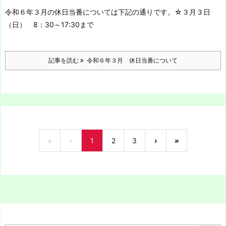
令和６年３月の休日当番については下記の通りです。
☆３月３日
（日） 8：30～17:30まで
記事を読む
令和６年３月 休日当番について
«
‹
1
2
3
›
»