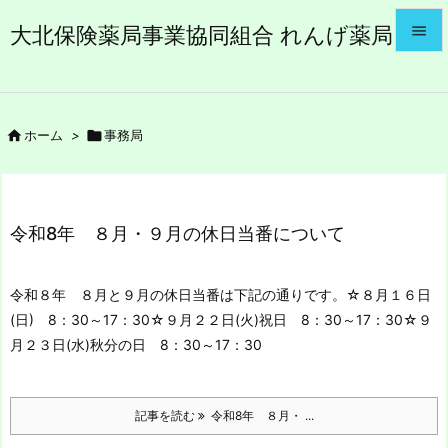
大北保険薬局事業協同組合 れんげ薬局


メニュ


ホーム
>

事務局
サイド

前へ

令和8年 ８月・９月の休日当番について
次へ

令和８年 ８月と９月の休日当番は下記の通りです。
☆８月１６日
検索
(日) 8：30～17：30
☆９月２２日(火)祝日 8：30～17：30
☆９
月２３日(水)秋分の日 8：30～17：30
記事を読む
令和8年 ８月・ ...