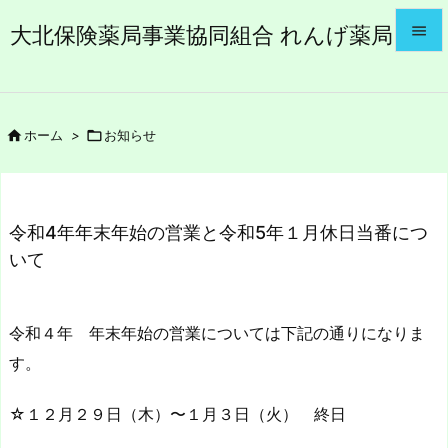
大北保険薬局事業協同組合 れんげ薬局


メニュ


ホーム
>

お知らせ
サイド

前へ

令和4年年末年始の営業と令和5年１月休日当番につ
次へ
いて

検索
令和４年 年末年始の営業については下記の通りになりま
す。
☆１２月２９日（木）〜１月３日（火） 終日