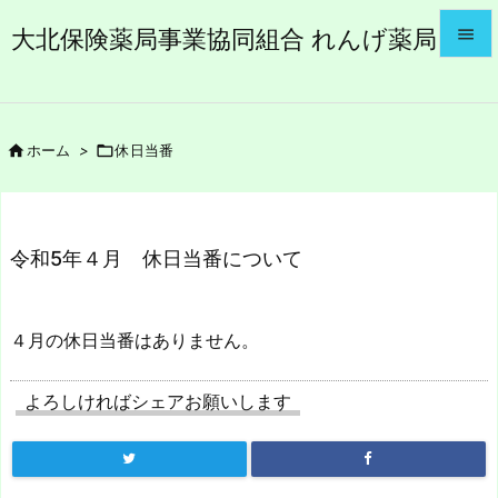
大北保険薬局事業協同組合 れんげ薬局


メニュ


ホーム
>

休日当番
サイド

前へ

令和5年４月 休日当番について
次へ

検索
４月の休日当番はありません。
よろしければシェアお願いします